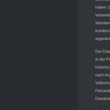
haben. 
Verweil
Weinberg
Kombina
argenti
Der
Ch
in der P
historis
nach Arg
Volksmu
Fernando
Domänew