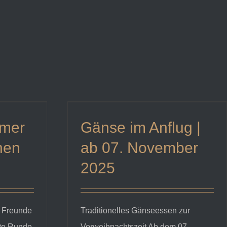
mmer
Gänse im Anflug |
hen
ab 07. November
2025
r Freunde
Traditionelles Gänseessen zur
ite Runde.
Vorweihnachtszeit Ab dem 07.