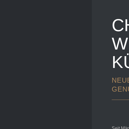
C
W
K
NEU
GEN
Seit Mär