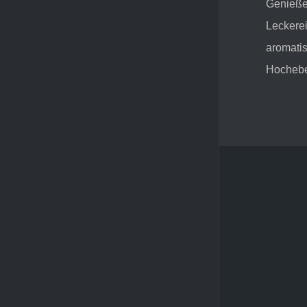
Genieße
Leckere
aromati
Hocheb