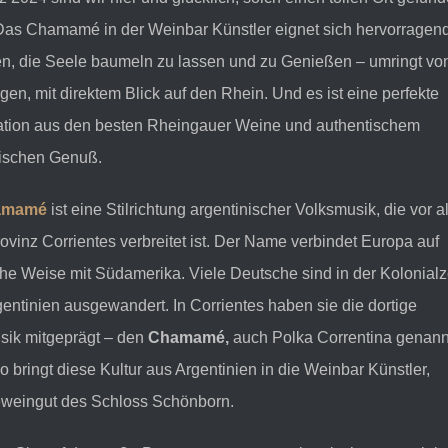
Das Chamamé in der Weinbar Künstler eignet sich hervorragen
en, die Seele baumeln zu lassen und zu Genießen – umringt vo
en, mit direktem Blick auf den Rhein. Und es ist eine perfekte
tion aus den besten Rheingauer Weine und authentischem
nischen Genuß.
amamé
ist eine Stilrichtung argentinischer Volksmusik, die vor a
rovinz Corrientes verbreitet ist. Der Name verbindet Europa auf
che Weise mit Südamerika. Viele Deutsche sind in der Kolonialz
entinien ausgewandert. In Corrientes haben sie die dortige
sik mitgeprägt – den
Chamamé,
auch Polka Correntina genann
 bringt diese Kultur aus Argentinien in die Weinbar Künstler,
eingut des Schloss Schönborn.