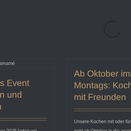
Laden...
Ab Oktober i
s Event
Montags: Koc
n und
mit Freunden
n
Unsere Kochen mit oder fü
er 2025 laden wir
geht ab Oktober in die zwe