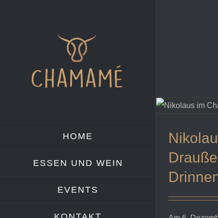
Zum
Inhalt
springen
Nikolau
HOME
Drauße
ESSEN UND WEIN
Drinne
EVENTS
KONTAKT
Am 6. Dezemb