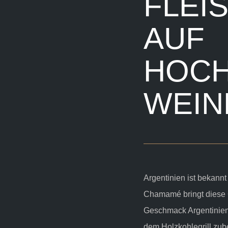
FLEI
AUF
HOCH
WEIN
Argentinien ist bekannt
Chamamé bringt diese 
Geschmack Argentiniens
dem Holzkohlegrill zube