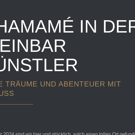
HAMAMÉ IN DE
EINBAR
ÜNSTLER
E TRÄUME UND ABENTEUER MIT
USS
z 2024 sind wir hier und glücklich, solch einen tollen Ort gefun