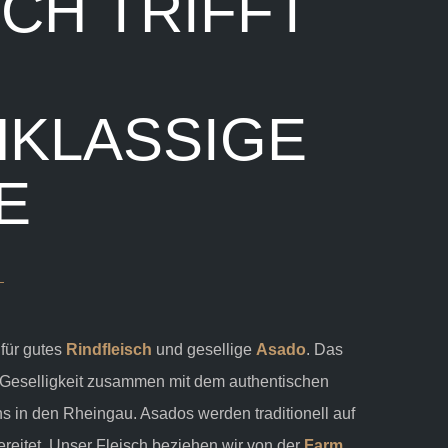
SCH TRIFFT
KLASSIGE
E
 für gutes
Rindfleisch
und gesellige
Asado
. Das
Geselligkeit zusammen mit dem authentischen
 in den Rheingau. Asados werden traditionell auf
reitet. Unser Fleisch beziehen wir von der
Farm