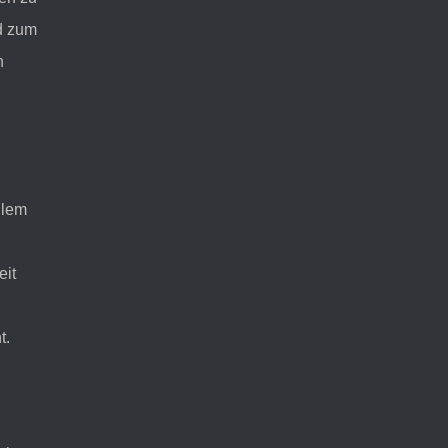
d zum
n
llem
eit
t.