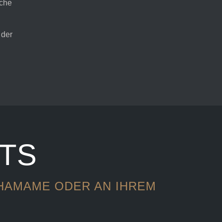
sche
 der
TS
CHAMAME ODER AN IHREM
T